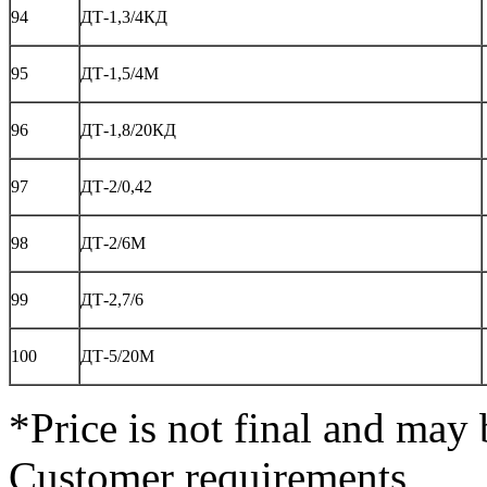
94
ДТ-1,3/4КД
95
ДТ-1,5/4М
96
ДТ-1,8/20КД
97
ДТ-2/0,42
98
ДТ-2/6М
99
ДТ-2,7/6
100
ДТ-5/20М
*Price is not final and may 
Customer requirements