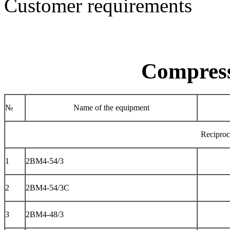
Customer requirements
Compress
№
Name of the equipment
Reciproc
1
2ВМ4-54/3
2
2ВМ4-54/3C
3
2ВМ4-48/3