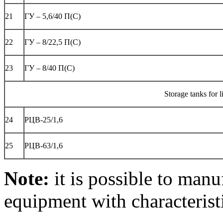
21
ГУ – 5,6/40 П(С)
22
ГУ – 8/22,5 П(С)
23
ГУ – 8/40 П(С)
Storage tanks for l
24
РЦВ-25/1,6
25
РЦВ-63/1,6
Note:
it is possible to manu
equipment with characterist